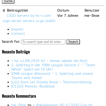
#
Beitragstitel
Datum
Benutzer
CSGO Servers by hs-s.com
Vor 7 Jahren
me-Shoe
csgo
server
servers
cs:go
public
Imprint
Contact
Search for:
Neueste Beiträge
» hs-s.LAN 2019 #1 – Immer wieder ein Fest!
2. Spieltag in der SINN League Season 2 – “Team
White” spielt um 19 Uhr!
SINN League #Season2 – 1. Spieltag und unsere
Teams sind dabei!
[LoL] Dont Let Daddy Know – Teamvorstellung
[CS:GO] Monats-Rückblick
Neueste Kommentare
me-Shoe
zu
» Ankündigung: HS-S CS:GO Cup #1