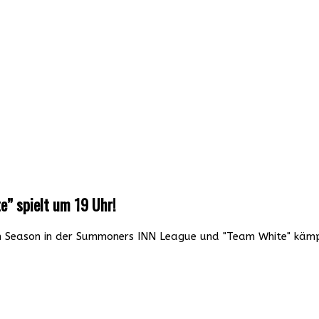
e” spielt um 19 Uhr!
ten Season in der Summoners INN League und "Team White" kä