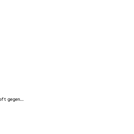
mpft gegen…