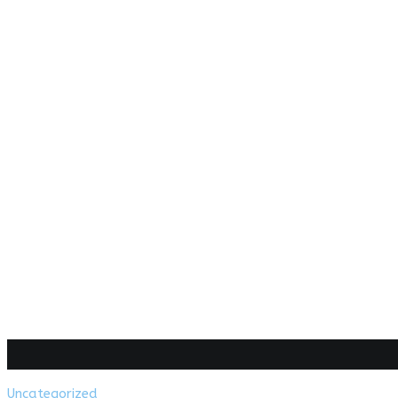
Uncategorized