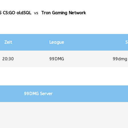
S CS:GO oldSQL
vs
Tron Gaming Network
Zeit
League
S
20:30
99DMG
99dmg 
99DMG Server