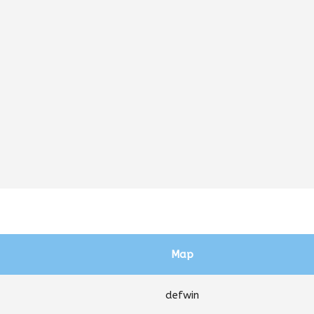
Map
defwin