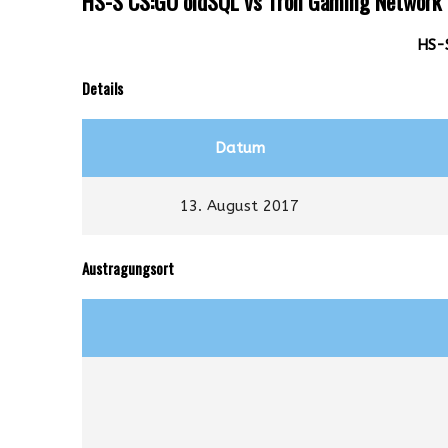
HS-S CS:GO oldSQL vs Tron Gaming Network
HS-
Details
Datum
13. August 2017
Austragungsort