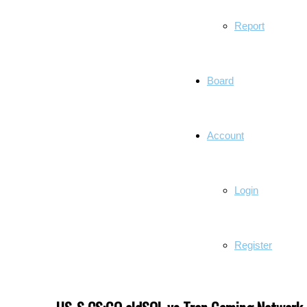
Report
Board
Account
Login
Register